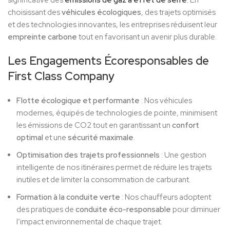
significative des
émissions de gaz à effet de serre
.
En
choisissant des
véhicules écologiques
, des trajets optimisés
et des technologies innovantes, les entreprises réduisent leur
empreinte carbone
tout en favorisant un avenir plus durable.
Les Engagements Écoresponsables de
First Class Company
Flotte écologique et performante
: Nos véhicules
modernes, équipés de technologies de pointe, minimisent
les émissions de CO2 tout en garantissant un
confort
optimal
et une
sécurité maximale
.
Optimisation des trajets professionnels
: Une gestion
intelligente de nos itinéraires permet de réduire les trajets
inutiles et de limiter la consommation de carburant.
Formation à la conduite verte
: Nos chauffeurs adoptent
des pratiques de
conduite éco-responsable
pour diminuer
l’impact environnemental de chaque trajet.