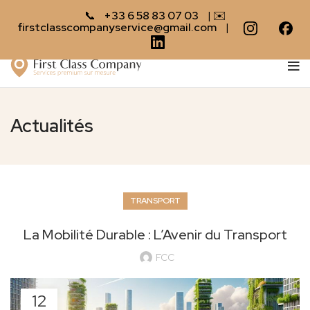
📞
+33 6 58 83 07 03
| ✉️
firstclasscompanyservice@gmail.com
|
Actualités
TRANSPORT
La Mobilité Durable : L’Avenir du Transport
FCC
12