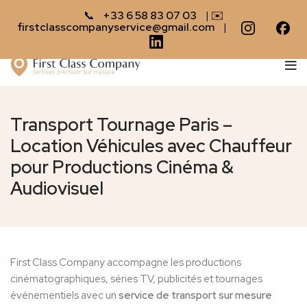
📞
+33 6 58 83 07 03
| ✉️
firstclasscompanyservice@gmail.com
|
Transport Tournage Paris –
Location Véhicules avec Chauffeur
pour Productions Cinéma &
Audiovisuel
First Class Company accompagne les productions
cinématographiques, séries TV, publicités et tournages
événementiels avec un
service de transport sur mesure