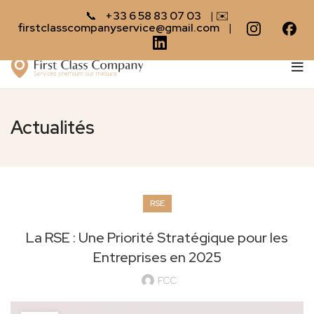
📞
+33 6 58 83 07 03
| ✉️
firstclasscompanyservice@gmail.com
|
Actualités
RSE
La RSE : Une Priorité Stratégique pour les
Entreprises en 2025
FCC